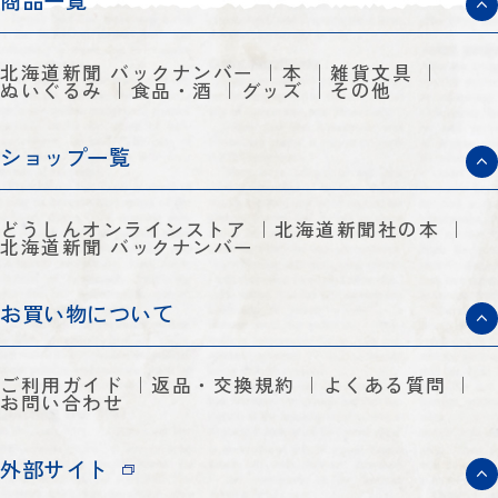
商品一覧
北海道新聞 バックナンバー
本
雑貨文具
ぬいぐるみ
食品・酒
グッズ
その他
ショップ一覧
どうしんオンラインストア
北海道新聞社の本
北海道新聞 バックナンバー
お買い物について
ご利用ガイド
返品・交換規約
よくある質問
お問い合わせ
外部サイト