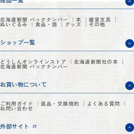
商品一覧
北海道新聞 バックナンバー
本
雑貨文具
ぬいぐるみ
食品・酒
グッズ
その他
ショップ一覧
どうしんオンラインストア
北海道新聞社の本
北海道新聞 バックナンバー
お買い物について
ご利用ガイド
返品・交換規約
よくある質問
お問い合わせ
外部サイト