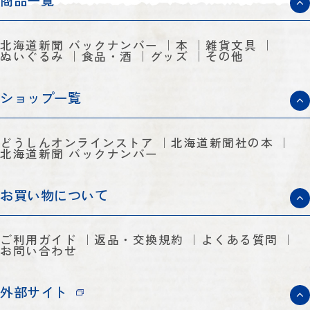
商品一覧
北海道新聞 バックナンバー
本
雑貨文具
ぬいぐるみ
食品・酒
グッズ
その他
ショップ一覧
どうしんオンラインストア
北海道新聞社の本
北海道新聞 バックナンバー
お買い物について
ご利用ガイド
返品・交換規約
よくある質問
お問い合わせ
外部サイト