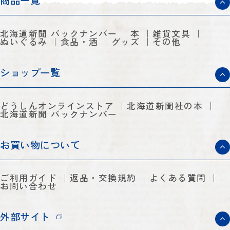
商品一覧
北海道新聞 バックナンバー
本
雑貨文具
ぬいぐるみ
食品・酒
グッズ
その他
ショップ一覧
どうしんオンラインストア
北海道新聞社の本
北海道新聞 バックナンバー
お買い物について
ご利用ガイド
返品・交換規約
よくある質問
お問い合わせ
外部サイト