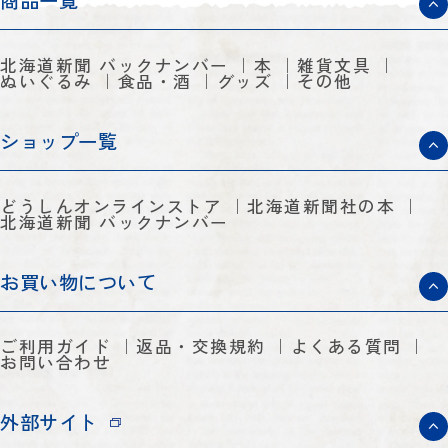
商品一覧
北海道新聞 バックナンバー
本
雑貨文具
ぬいぐるみ
食品・酒
グッズ
その他
ショップ一覧
どうしんオンラインストア
北海道新聞社の本
北海道新聞 バックナンバー
お買い物について
ご利用ガイド
返品・交換規約
よくある質問
お問い合わせ
外部サイト