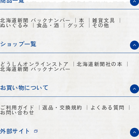
商品一覧
北海道新聞 バックナンバー
本
雑貨文具
ぬいぐるみ
食品・酒
グッズ
その他
ショップ一覧
どうしんオンラインストア
北海道新聞社の本
北海道新聞 バックナンバー
お買い物について
ご利用ガイド
返品・交換規約
よくある質問
お問い合わせ
外部サイト