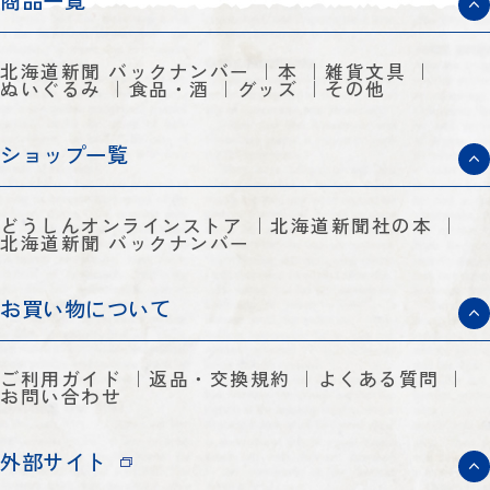
商品一覧
北海道新聞 バックナンバー
本
雑貨文具
ぬいぐるみ
食品・酒
グッズ
その他
ショップ一覧
どうしんオンラインストア
北海道新聞社の本
北海道新聞 バックナンバー
お買い物について
ご利用ガイド
返品・交換規約
よくある質問
お問い合わせ
外部サイト