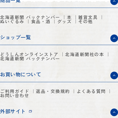
商品一覧
北海道新聞 バックナンバー
本
雑貨文具
ぬいぐるみ
食品・酒
グッズ
その他
ショップ一覧
どうしんオンラインストア
北海道新聞社の本
北海道新聞 バックナンバー
お買い物について
ご利用ガイド
返品・交換規約
よくある質問
お問い合わせ
外部サイト