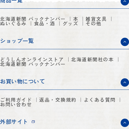
商品一覧
北海道新聞 バックナンバー
本
雑貨文具
ぬいぐるみ
食品・酒
グッズ
その他
ショップ一覧
どうしんオンラインストア
北海道新聞社の本
北海道新聞 バックナンバー
お買い物について
ご利用ガイド
返品・交換規約
よくある質問
お問い合わせ
外部サイト