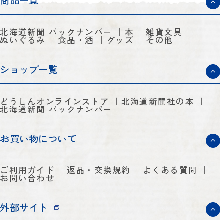
商品一覧
北海道新聞 バックナンバー
本
雑貨文具
ぬいぐるみ
食品・酒
グッズ
その他
ショップ一覧
どうしんオンラインストア
北海道新聞社の本
北海道新聞 バックナンバー
お買い物について
ご利用ガイド
返品・交換規約
よくある質問
お問い合わせ
外部サイト