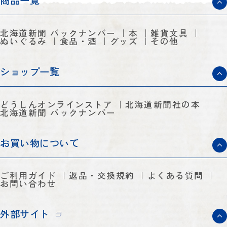
商品一覧
北海道新聞 バックナンバー
本
雑貨文具
ぬいぐるみ
食品・酒
グッズ
その他
ショップ一覧
どうしんオンラインストア
北海道新聞社の本
北海道新聞 バックナンバー
お買い物について
ご利用ガイド
返品・交換規約
よくある質問
お問い合わせ
外部サイト