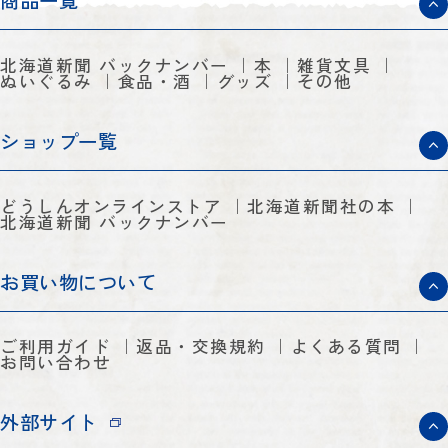
商品一覧
北海道新聞 バックナンバー
本
雑貨文具
ぬいぐるみ
食品・酒
グッズ
その他
ショップ一覧
どうしんオンラインストア
北海道新聞社の本
北海道新聞 バックナンバー
お買い物について
ご利用ガイド
返品・交換規約
よくある質問
お問い合わせ
外部サイト