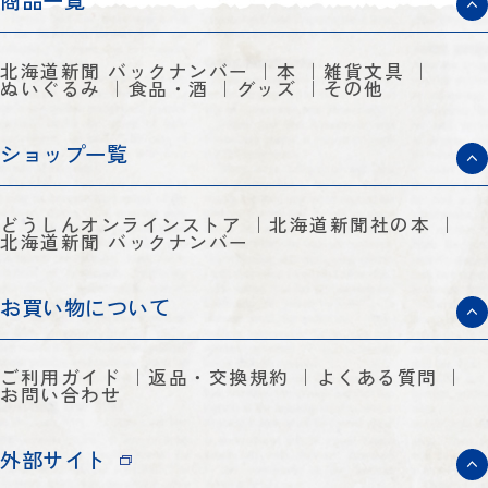
商品一覧
北海道新聞 バックナンバー
本
雑貨文具
ぬいぐるみ
食品・酒
グッズ
その他
ショップ一覧
どうしんオンラインストア
北海道新聞社の本
北海道新聞 バックナンバー
お買い物について
ご利用ガイド
返品・交換規約
よくある質問
お問い合わせ
外部サイト