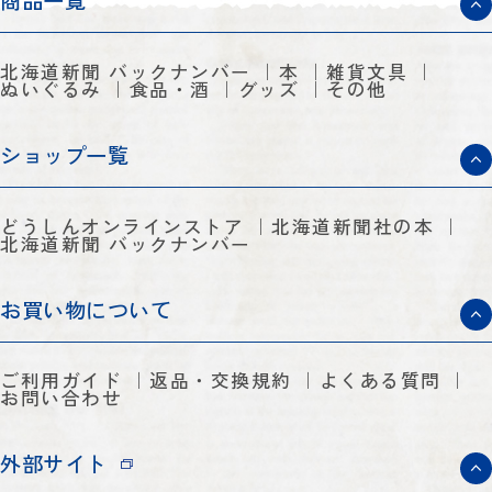
商品一覧
北海道新聞 バックナンバー
本
雑貨文具
ぬいぐるみ
食品・酒
グッズ
その他
ショップ一覧
どうしんオンラインストア
北海道新聞社の本
北海道新聞 バックナンバー
お買い物について
ご利用ガイド
返品・交換規約
よくある質問
お問い合わせ
外部サイト