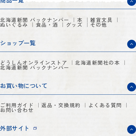
商品一覧
北海道新聞 バックナンバー
本
雑貨文具
ぬいぐるみ
食品・酒
グッズ
その他
ショップ一覧
どうしんオンラインストア
北海道新聞社の本
北海道新聞 バックナンバー
お買い物について
ご利用ガイド
返品・交換規約
よくある質問
お問い合わせ
外部サイト